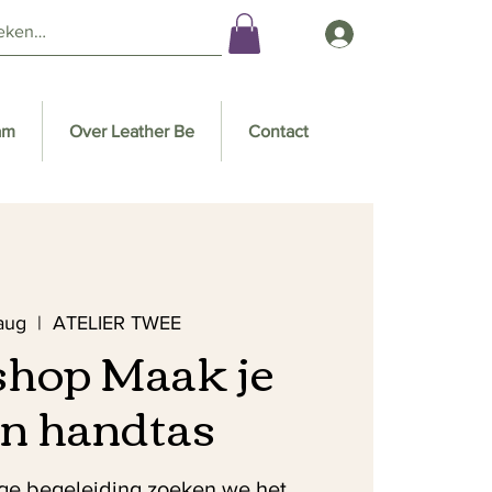
am
Over Leather Be
Contact
aug
  |  
ATELIER TWEE
hop Maak je
en handtas
e begeleiding zoeken we het