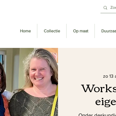
Home
Collectie
Op maat
Duurza
zo 13 
Works
eig
Onder deskundig