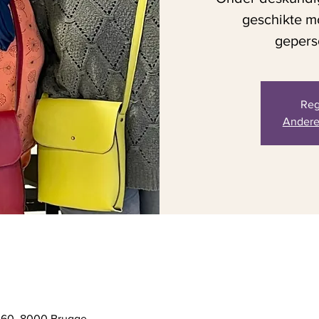
geschikte mo
gepers
Reg
Andere
 60, 8000 Brugge