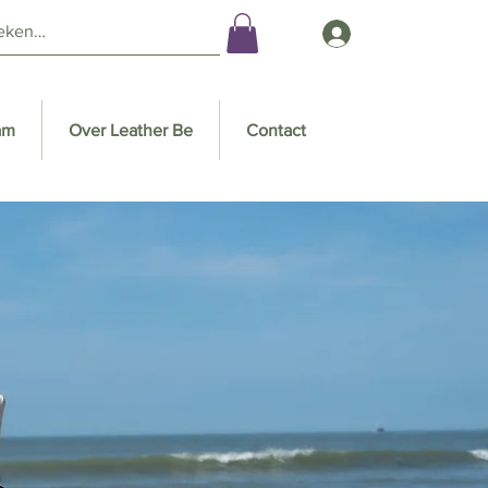
am
Over Leather Be
Contact