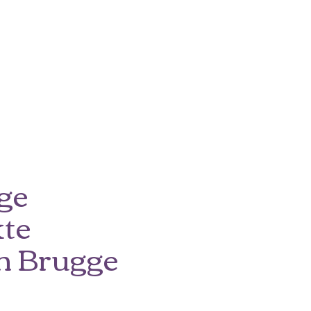
ge
te
in Brugge